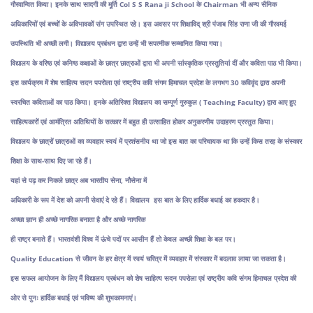
गौरवान्वित किया। इनके साथ सादगी की मूर्ति Col S S Rana ji School के Chairman भी अन्य सैनिक
अधिकारियों एवं बच्चों के अविभावकों संग उपस्थित रहे। इस अवसर पर शिक्षाविद् श्री पंजाब सिंह राणा जी की गौरवमई
उपस्थिति भी अच्छी लगी। विद्यालय प्रबंधन द्वारा उन्हें भी सपत्नीक सम्मानित किया गया।
विद्यालय के वरिष्ठ एवं कनिष्ठ कक्षाओं के छात्र छात्राओं द्वारा भी अपनी सांस्कृतिक प्रस्तुतियां दीं और कविता पाठ भी किया।
इस कार्यक्रम में शेष साहित्य सदन पपरोला एवं राष्ट्रीय कवि संगम हिमाचल प्रदेश के लगभग 30 कविवृंद द्वारा अपनी
स्वरचित कविताओं का पाठ किया। इनके अतिरिक्त विद्यालय का सम्पूर्ण गुरुकुल ( Teaching Faculty) द्वारा आए हुए
साहित्यकारों एवं आमंत्रित अतिथियों के सत्कार में बहुत ही उत्साहित होकर अनुकरणीय उदाहरण प्रस्तुत किया।
विद्यालय के छात्रों छात्राओं का व्यवहार स्वयं में प्रशंसनीय था जो इस बात का परिचायक था कि उन्हें किस तरह के संस्कार
शिक्षा के साथ-साथ दिए जा रहे हैं।
यहां से पढ़ कर निकले छात्र अब भारतीय सेना, नौसेना में
अधिकारी के रूप में देश को अपनी सेवाएं दे रहे हैं। विद्यालय इस बात के लिए हार्दिक बधाई का हकदार है।
अच्छा ज्ञान ही अच्छे नागरिक बनाता है और अच्छे नागरिक
ही राष्ट्र बनाते हैं। भारतवंशी विश्व में ऊंचे पदों पर आसीन हैं तो केवल अच्छी शिक्षा के बल पर।
Quality Education से जीवन के हर क्षेत्र में स्वयं चरित्र में व्यवहार में संस्कार में बदलाव लाया जा सकता है।
इस सफल आयोजन के लिए मैं विद्यालय प्रबंधन को शेष साहित्य सदन पपरोला एवं राष्ट्रीय कवि संगम हिमाचल प्रदेश की
ओर से पुनः हार्दिक बधाई एवं भविष्य की शुभकामनाएं।