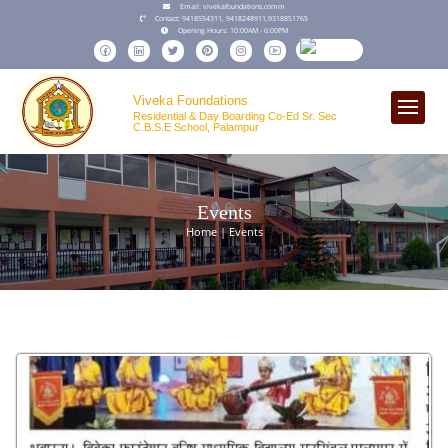
Email:
vivekafoundations.comm
Contact:
9418554311,
9418248911
,
9318851765
Opening Hours:
10:00AM - 6:00PM
Viveka Foundations
Residential & Day Boarding Co-Ed Sr. Sec
C.B.S.E School, Palampur
Events
Home | Events